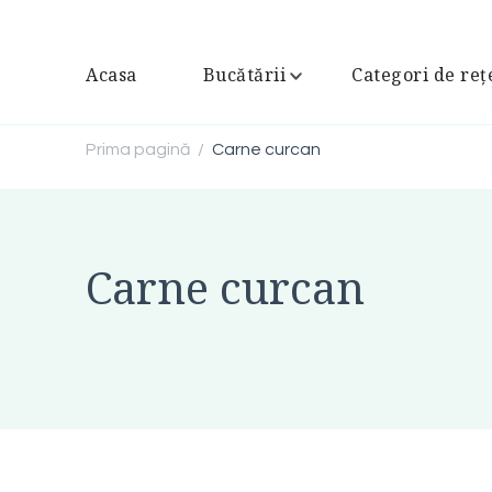
Acasa
Bucătării
Categori de reț
Prima pagină
Carne curcan
/
Carne curcan