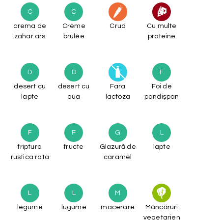
C
C
crema de
Crème
Crud
Cu multe
zahar ars
brulée
proteine
D
D
F
desert cu
desert cu
Fara
Foi de
lapte
oua
lactoza
pandișpan
F
F
G
L
friptura
fructe
Glazură de
lapte
rustica rata
caramel
L
L
M
legume
lugume
macerare
Mâncăruri
vegetarien