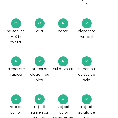
e
M
O
P
P
mușchi de
oua
peste
piept rata
vită în
rumenit
foietaj
P
P
P
R
Preparare
preparat
pui dezosat
ramen pui
rapidă
elegant cu
cu sos de
vită
soia
R
R
R
R
rata cu
rețetă
Rețetă
rețetă
cartofi
ramen cu
ravioli
salată de
pui și ou
vegetarian
ton