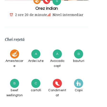
S
Orez indian
2 ore 20 de minute
Nivel intermediar
Chei rețetă
A
A
B
Amestecar
Ardei iute
Avocado
bauturi
e
copt
B
C
beef
cartofi
Condiment
Copii
wellington
at