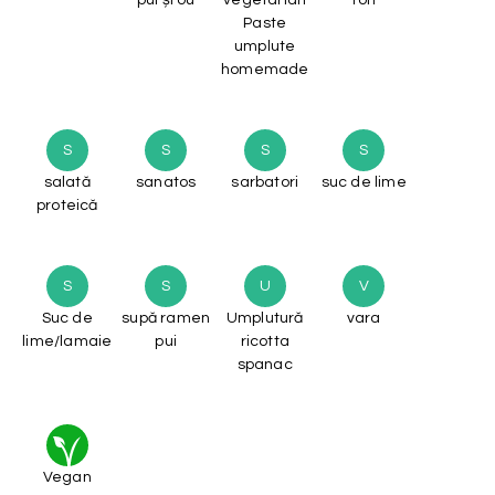
Paste
umplute
homemade
S
S
S
S
salată
sanatos
sarbatori
suc de lime
proteică
S
S
U
V
Suc de
supă ramen
Umplutură
vara
lime/lamaie
pui
ricotta
spanac
Vegan