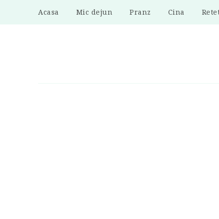
Acasa
Mic dejun
Pranz
Cina
Rete