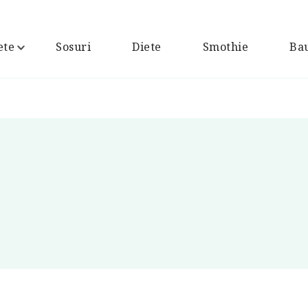
ete
Sosuri
Diete
Smothie
Bau