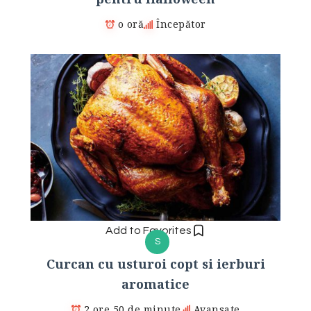
o oră
Începător
Add to Favorites
S
Curcan cu usturoi copt si ierburi
aromatice
2 ore 50 de minute
Avansate