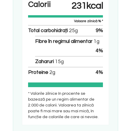
Calorii
231
kcal
Valoare zilnică % *
Total carbohidrați
25
g
9
%
Fibre în regimul alimentar
1
g
4
%
Zaharuri
15
g
Proteine
2
g
4
%
* Valorile zilnice în procente se
bazează pe un regim alimentar de
2.000 de calorii. Valoarea ta zilnică
poate fi mai mare sau mai mică, în
funcție de caloriile de care ai nevoie.