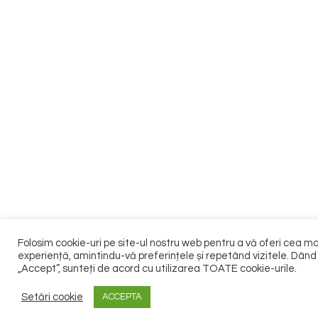
Folosim cookie-uri pe site-ul nostru web pentru a vă oferi cea m
experiență, amintindu-vă preferințele și repetând vizitele. Dând 
„Accept”, sunteți de acord cu utilizarea TOATE cookie-urile.
Setări cookie
ACCEPTA