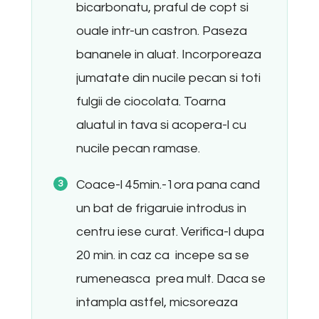
bicarbonatu, praful de copt si
ouale intr-un castron. Paseza
bananele in aluat. Incorporeaza
jumatate din nucile pecan si toti
fulgii de ciocolata. Toarna
aluatul in tava si acopera-l cu
nucile pecan ramase.
Coace-l 45min.-1ora pana cand
un bat de frigaruie introdus in
centru iese curat. Verifica-l dupa
20 min. in caz ca incepe sa se
rumeneasca prea mult. Daca se
intampla astfel, micsoreaza