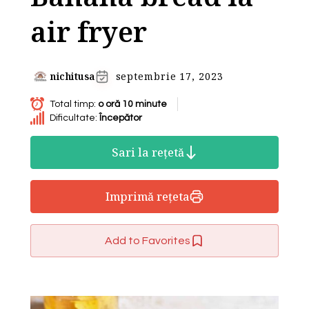
air fryer
nichitusa
septembrie 17, 2023
Total timp:
o oră 10 minute
Dificultate:
Începător
Sari la rețetă
Imprimă rețeta
Add to Favorites