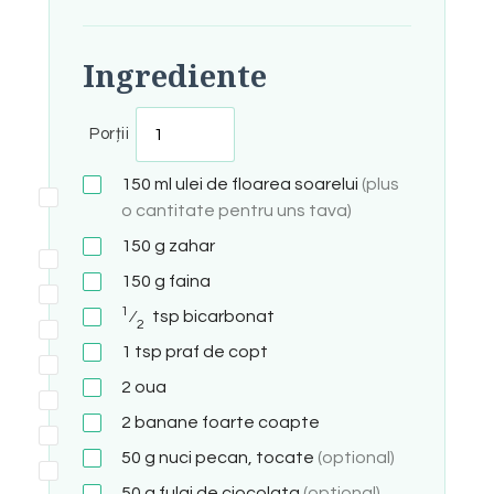
Ingrediente
Porții
150
ml
ulei de floarea soarelui
(plus
o cantitate pentru uns tava)
150
g
zahar
150
g
faina
1
⁄
tsp
bicarbonat
2
1
tsp
praf de copt
2
oua
2
banane foarte coapte
50
g
nuci pecan, tocate
(optional)
50
g
fulgi de ciocolata
(optional)