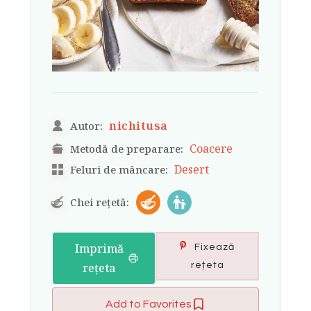
nichitusa
Autor:
Coacere
Metodă de preparare:
Desert
Feluri de mâncare:
Chei rețetă:
Imprimă
Fixează
rețeta
rețeta
Add to Favorites