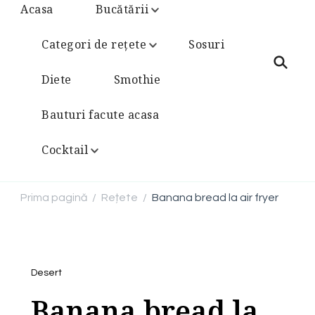
Acasa
Bucătării
Categori de rețete
Sosuri
Diete
Smothie
Bauturi facute acasa
Cocktail
Prima pagină
Rețete
Banana bread la air fryer
/
/
Desert
Banana bread la