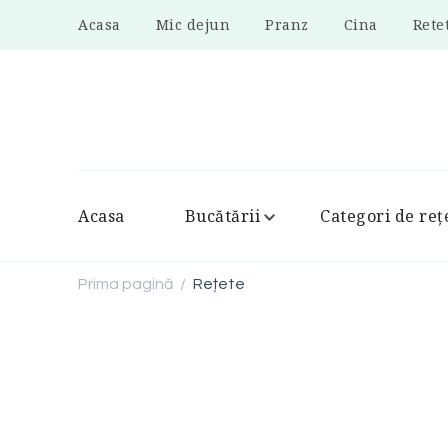
Acasa
Mic dejun
Pranz
Cina
Rete
Acasa
Bucătării
Categori de reț
Prima pagină
Rețete
/