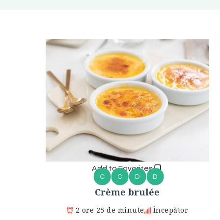
Add to Favorites
C
C
D
D
Crème brulée
2 ore 25 de minute
Începător