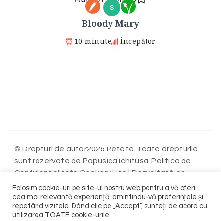
S
Bloody Mary
10 minute
Începător
© Drepturi de autor2026 Retete. Toate drepturile
sunt rezervate de Papusica ichitusa. Politica de
Confidențialitate
Cookery Lite | Dezvoltată de
Blossom Themes
WordPress
. Propulsată de
.
Folosim cookie-uri pe site-ul nostru web pentru a vă oferi
Politica de Confidențialitate
cea mai relevantă experiență, amintindu-vă preferințele și
repetând vizitele. Dând clic pe „Accept”, sunteți de acord cu
utilizarea TOATE cookie-urile.
Contact
Terms