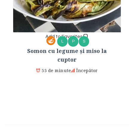
Add to Favorites
L
P
S
Somon cu legume și miso la
cuptor
55 de minute
Începător