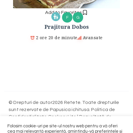
Add to Favorites
F
G
Prajitura Dobos
2 ore 20 de minute
Avansate
© Drepturi de autor2026 Retete. Toate drepturile
sunt rezervate de Papusica ichitusa. Politica de
Confidențialitate
Cookery Lite | Dezvoltată de
Blossom Themes
WordPress
. Propulsată de
.
Folosim cookie-uri pe site-ul nostru web pentru a vă oferi
Politica de Confidențialitate
cea mai relevantă experiență, amintindu-vă preferințele și