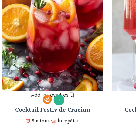
Add to Favorites
S
Cocktail Festiv de Crăciun
Coc
5 minute
Începător