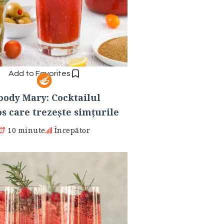
Add to Favorites
oody Mary: Cocktailul
s care trezește simțurile
10 minute
Începător