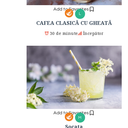
Add to Favorites
L
CAFEA CLASICĂ CU GHEATĂ
30 de minute
Începător
Add to Favorites
M
Socata