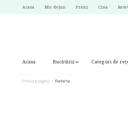
Acasa
Mic dejun
Pranz
Cina
Rete
Acasa
Bucătării
Categori de reț
Prima pagină
Rețete
/