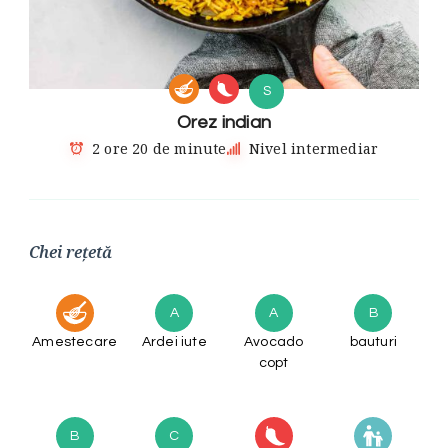
S
Orez indian
2 ore 20 de minute
Nivel intermediar
Chei rețetă
A
A
B
Amestecare
Ardei iute
Avocado
bauturi
copt
B
C