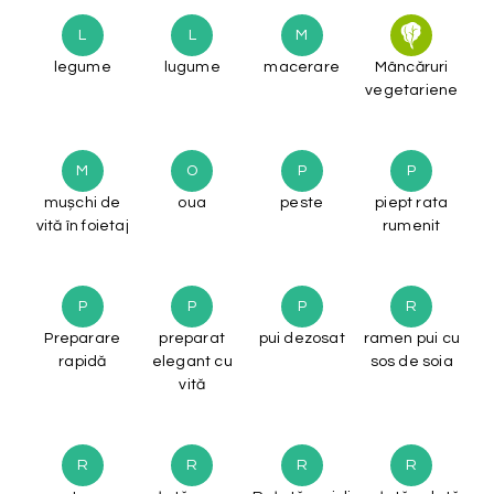
L
L
M
legume
lugume
macerare
Mâncăruri
vegetariene
M
O
P
P
mușchi de
oua
peste
piept rata
vită în foietaj
rumenit
P
P
P
R
Preparare
preparat
pui dezosat
ramen pui cu
rapidă
elegant cu
sos de soia
vită
R
R
R
R