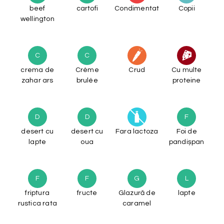
beef
cartofi
Condimentat
Copii
wellington
C
C
crema de
Crème
Crud
Cu multe
zahar ars
brulée
proteine
D
D
F
desert cu
desert cu
Fara lactoza
Foi de
lapte
oua
pandișpan
F
F
G
L
friptura
fructe
Glazură de
lapte
rustica rata
caramel