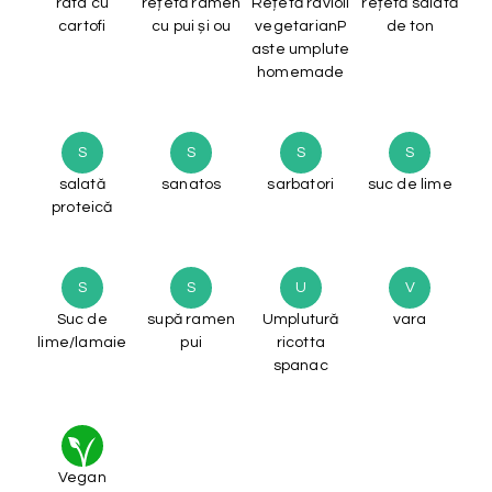
rata cu
rețetă ramen
Rețetă ravioli
rețetă salată
cartofi
cu pui și ou
vegetarianP
de ton
aste umplute
homemade
S
S
S
S
salată
sanatos
sarbatori
suc de lime
proteică
S
S
U
V
Suc de
supă ramen
Umplutură
vara
lime/lamaie
pui
ricotta
spanac
Vegan