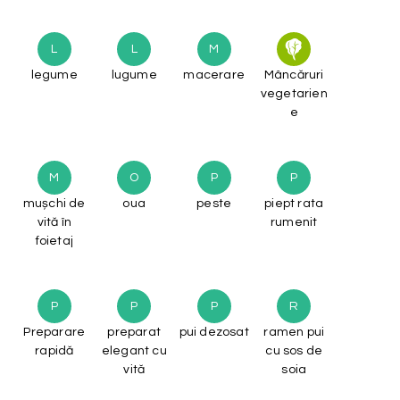
L
L
M
legume
lugume
macerare
Mâncăruri
vegetarien
e
M
O
P
P
mușchi de
oua
peste
piept rata
vită în
rumenit
foietaj
P
P
P
R
Preparare
preparat
pui dezosat
ramen pui
rapidă
elegant cu
cu sos de
vită
soia