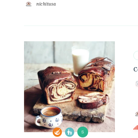
nichitusa
C
S