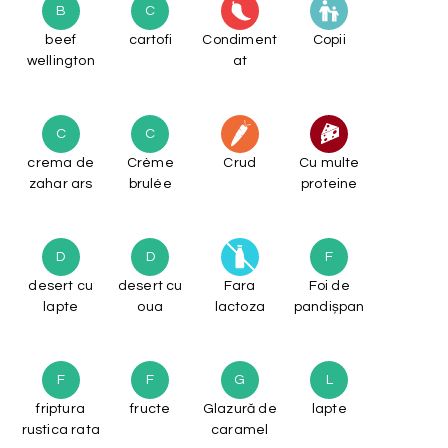
B
C
beef
cartofi
Condiment
Copii
wellington
at
C
C
crema de
Crème
Crud
Cu multe
zahar ars
brulée
proteine
D
D
F
desert cu
desert cu
Fara
Foi de
lapte
oua
lactoza
pandișpan
F
F
G
L
friptura
fructe
Glazură de
lapte
rustica rata
caramel