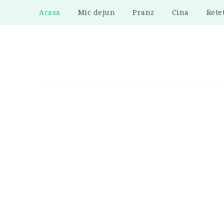
Acasa
Mic dejun
Pranz
Cina
Rete