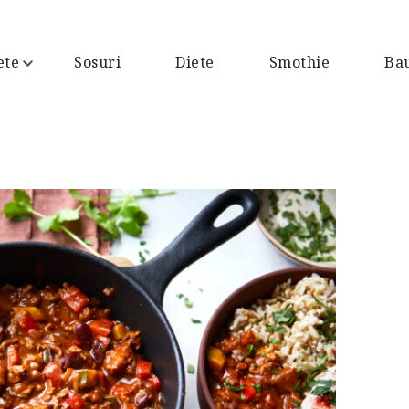
ete
Sosuri
Diete
Smothie
Bau