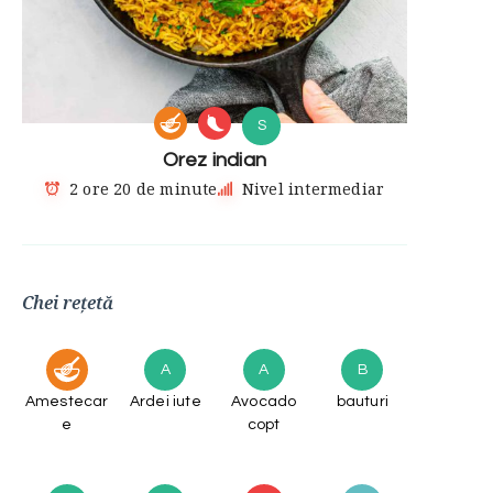
S
Orez indian
2 ore 20 de minute
Nivel intermediar
Chei rețetă
A
A
B
Amestecar
Ardei iute
Avocado
bauturi
e
copt