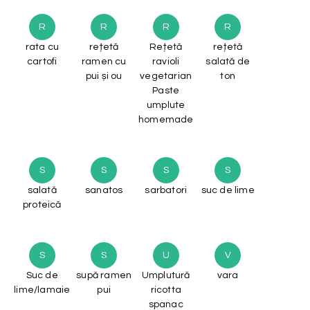
R
R
R
R
rata cu
rețetă
Rețetă
rețetă
cartofi
ramen cu
ravioli
salată de
pui și ou
vegetarian
ton
Paste
umplute
homemade
S
S
S
S
salată
sanatos
sarbatori
suc de lime
proteică
S
S
U
V
Suc de
supă ramen
Umplutură
vara
lime/lamaie
pui
ricotta
spanac