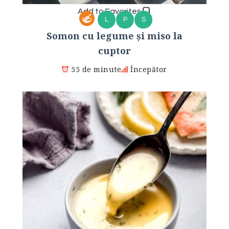
Add to Favorites
L
P
S
Somon cu legume și miso la
cuptor
55 de minute
Începător