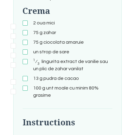
Crema
2
oua mici
75
g
zahar
75
g
ciocolata amaruie
un strop de sare
1
⁄
lingurita
extract de vanilie sau
3
un plic de zahar vanilat
13
g
pudra de cacao
100
g
unt moale cu minim 80%
grasime
Instructions