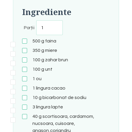
Ingrediente
Porții
500
g
faina
350
g
miere
100
g
zahar brun
100
g
unt
1
ou
1
lingura
cacao
10
g
bicarbonat de sodiu
3
lingura
lapte
40
g
scortisoara, cardamom,
nucsoara, cuisoare,
anason,coriandru