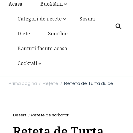
Acasa
Bucătării
Categori de rețete
Sosuri
Diete
Smothie
Bauturi facute acasa
Cocktail
Prima pagină
Rețete
Reteta de Turta dulce
/
/
Desert
Retete de sarbatori
Reteta de Turta