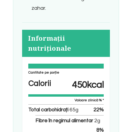
zahar.
Informații
nutriționale
Cantitate pe porție
Calorii
450
kcal
Valoare zilnică % *
Total carbohidrați
65
g
22
%
Fibre în regimul alimentar
2
g
8
%