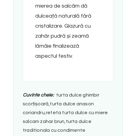
mierea de salcâm dă
dulceață naturală fără
cristalizare. Glazură cu
zahăr pudră și zeamă
lămâie finalizează
aspectul festiv.
Cuvinte cheie:
turta dulce ghimbir
scorțișoară,turta dulce anason
coriandru,reteta turta dulce cu miere
salcam zahar brun,turta dulce
traditionala cu condimente