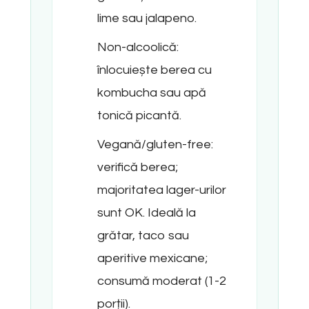
lime sau jalapeno.​
Non-alcoolică:
înlocuiește berea cu
kombucha sau apă
tonică picantă.
Vegană/gluten-free:
verifică berea;
majoritatea lager-urilor
sunt OK. Ideală la
grătar, taco sau
aperitive mexicane;
consumă moderat (1-2
porții).