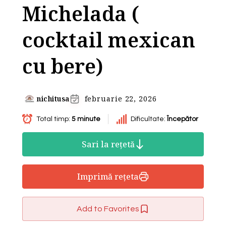
Michelada (
cocktail mexican
cu bere)
nichitusa
februarie 22, 2026
Total timp:
5 minute
Dificultate:
Începător
Sari la rețetă
Imprimă rețeta
Add to Favorites