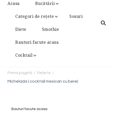
Acasa
Bucătării
Categori de rețete
Sosuri
Diete
Smothie
Bauturi facute acasa
Cocktail
Prima pagină
Rețete
/
/
Michelada ( cocktail mexican cu bere)
Bauturi facute acasa