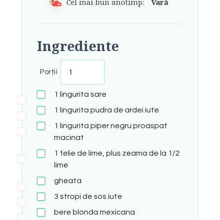
Cel mai bun anotimp:
Vară
Ingrediente
Porții
1
lingurita
sare
1
lingurita
pudra de ardei iute
1
lingurita
piper negru proaspat
macinat
1
felie de lime, plus zeama de la 1/2
lime
gheata
3
stropi de sos iute
bere blonda mexicana