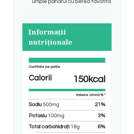
umple paharul cu berea favorita.
Informații
nutriționale
Cantitate pe porție
Calorii
150
kcal
Valoare zilnică % *
Sodiu
500
mg
21
%
Potasiu
100
mg
3
%
Total carbohidrați
18
g
6
%