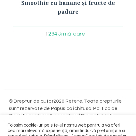
Smoothie cu banane și fructe de
padure
1
2
3
4
Următoare
© Drepturi de autor2026 Retete. Toate drepturile
sunt rezervate de Papusica ichitusa. Politica de
Confidențialitate
Cookery Lite | Dezvoltată de
Blossom Themes
WordPress
. Propulsată de
.
Folosim cookie-uri pe site-ul nostru web pentru a vă oferi
Politica de Confidențialitate
cea mai relevantă experiență, amintindu-vă preferințele și