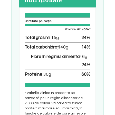
Cantitate pe porție
Valoare zilnică % *
Total grăsimi
15
g
24
%
Total carbohidrați
40
g
14
%
Fibre în regimul alimentar
6
g
24
%
Proteine
30
g
60
%
* Valorile zilnice în procente se
bazează pe un regim alimentar de
2.000 de calorii. Valoarea ta zilnică
poate fi mai mare sau mai mică, în
funcție de caloriile de care ai nevoie.