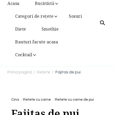
Acasa
Bucătării
Categori de rețete
Sosuri
Diete
Smothie
Bauturi facute acasa
Cocktail
Prima pagină
Rețete
Fajitas de pui
/
/
Cina
Retete cu carne
Retete cu carne de pui
Fajitas de pui