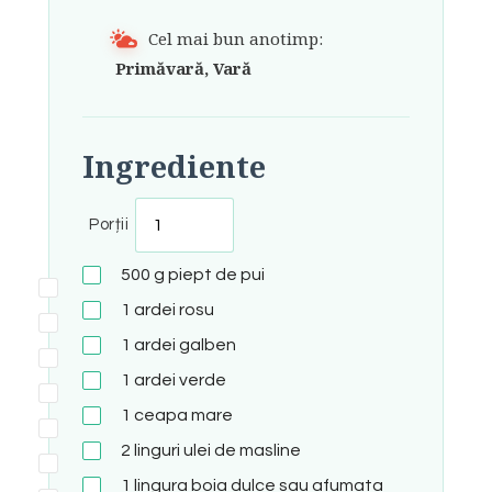
Cel mai bun anotimp:
Primăvară, Vară
Ingrediente
Porții
500
g
piept de pui
1
ardei rosu
1
ardei galben
1
ardei verde
1
ceapa mare
2
linguri
ulei de masline
1
lingura
boia dulce sau afumata