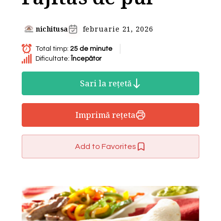
nichitusa
februarie 21, 2026
Total timp:
25 de minute
Dificultate:
Începător
Sari la rețetă
Imprimă rețeta
Add to Favorites