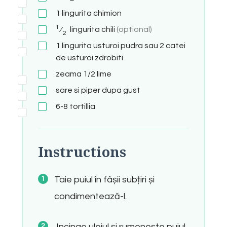
1
lingurita
chimion
1
⁄
lingurita
chili
(optional)
2
1
lingurita
usturoi pudra sau 2 catei
de usturoi zdrobiti
zeama 1/2 lime
sare si piper dupa gust
6-8 tortillia
Instructions
Taie puiul în fâșii subțiri și
condimentează-l.
Incinge uleiul și rumenește puiul