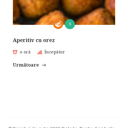
S
Aperitiv cu orez
o oră
Începător
Următoare