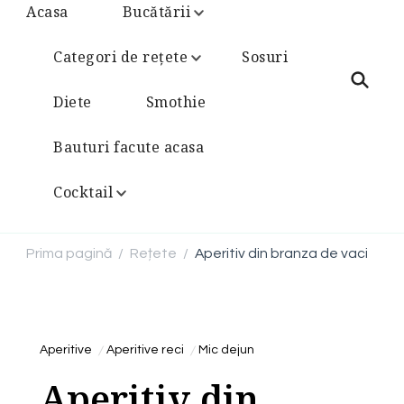
Acasa
Bucătării
Categori de rețete
Sosuri
Diete
Smothie
Bauturi facute acasa
Cocktail
Prima pagină
Rețete
Aperitiv din branza de vaci
/
/
Aperitive
Aperitive reci
Mic dejun
Aperitiv din