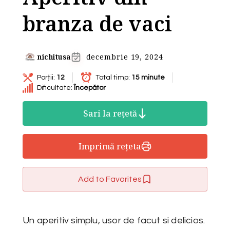
branza de vaci
nichitusa
decembrie 19, 2024
Porții:
12
Total timp:
15 minute
Dificultate:
Începător
Sari la rețetă
Imprimă rețeta
Add to Favorites
Un aperitiv simplu, usor de facut si delicios.