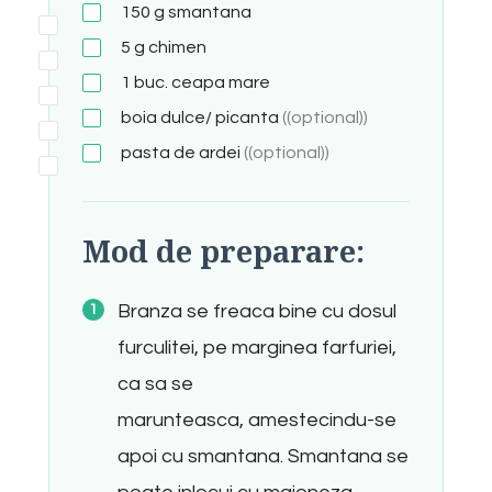
150
g
smantana
5
g
chimen
1
buc.
ceapa mare
boia dulce/ picanta
((optional))
pasta de ardei
((optional))
Mod de preparare:
Branza se freaca bine cu dosul
furculitei, pe marginea farfuriei,
ca sa se
marunteasca, amestecindu-se
apoi cu smantana. Smantana se