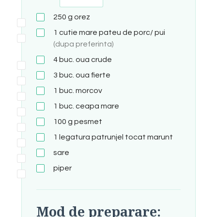
250
g
orez
1
cutie mare
pateu de porc/ pui
(dupa preferinta)
4
buc.
oua crude
3
buc.
oua fierte
1
buc.
morcov
1
buc.
ceapa mare
100
g
pesmet
1
legatura
patrunjel tocat marunt
sare
piper
Mod de preparare: