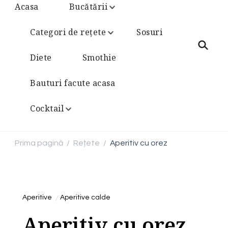
Acasa
Bucătării
Categori de rețete
Sosuri
Diete
Smothie
Bauturi facute acasa
Cocktail
Prima pagină
Rețete
Aperitiv cu orez
/
/
Aperitive
Aperitive calde
Aperitiv cu orez