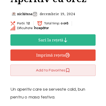
nichitusa
decembrie 19, 2024
Porții:
12
Total timp:
o oră
Dificultate:
Începător
Sari la rețetă
Imprimă rețeta
Add to Favorites
Un aperitiv care se serveste cald, bun
pentru o masa festiva.