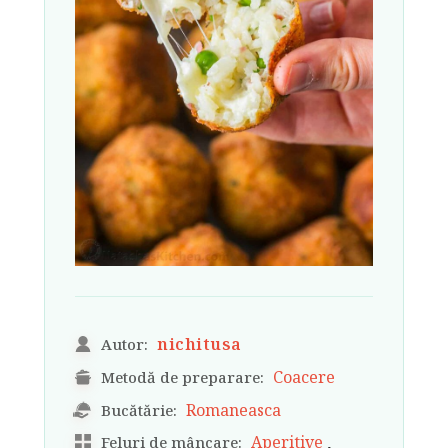
nichitusa
Autor:
Coacere
Metodă de preparare:
Romaneasca
Bucătărie:
,
Aperitive
Feluri de mâncare: