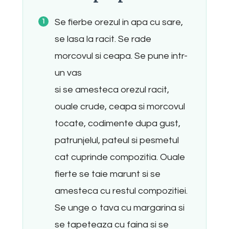
Se fierbe orezul in apa cu sare,
se lasa la racit. Se rade
morcovul si ceapa. Se pune intr-
un vas
si se amesteca orezul racit,
ouale crude, ceapa si morcovul
tocate, codimente dupa gust,
patrunjelul, pateul si pesmetul
cat cuprinde compozitia. Ouale
fierte se taie marunt si se
amesteca cu restul compozitiei.
Se unge o tava cu margarina si
se tapeteaza cu faina si se