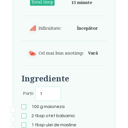
Total timp
15 minute
Dificultate:
Începător
Cel mai bun anotimp:
Vară
Ingrediente
Porții
100
g
maioneza
2
tbsp
otet balsamic
1
tbsp
ulei de masline