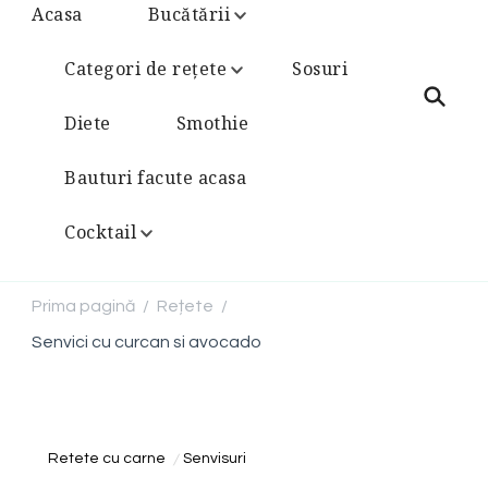
Acasa
Bucătării
Categori de rețete
Sosuri
Diete
Smothie
Bauturi facute acasa
Cocktail
Prima pagină
Rețete
/
/
Senvici cu curcan si avocado
Retete cu carne
Senvisuri