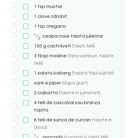
1
tsp
mustar
1
clove
zdrobit
1
tsp
oregano
1
⁄
ceapa rosie taiata julienne
2
100
g
castraveti
(taiati felii)
3
tbsp
masline
(fara samburi, taiate
felii)
1
salata iceberg
(taiata fasii subtiri)
sare si piper
(dupa gust)
2
ciabatta
(taiate in jumatati)
4
felii de cascaval sau branza
topita
6
felii de sunca de curcan
(taiate in
doua)
1
⁄
avocado
(curatat si taiat felii