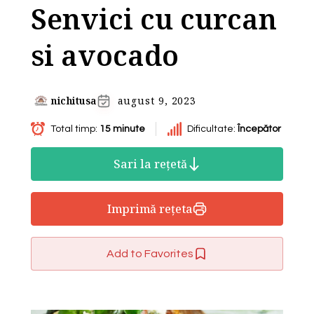
Senvici cu curcan
si avocado
nichitusa
august 9, 2023
Total timp:
15 minute
Dificultate:
Începător
Sari la rețetă
Imprimă rețeta
Add to Favorites