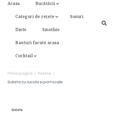
Acasa
Bucătării
Categori de rețete
Sosuri
Diete
Smothie
Bauturi facute acasa
Cocktail
Prima pagină
Rețete
/
/
Salata cu rucola si portocale
Salate