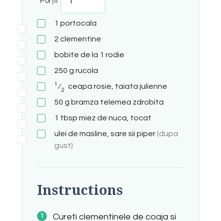
Porții
1
portocala
2
clementine
bobite de la 1 rodie
250
g
rucola
1
⁄
ceapa rosie, taiata julienne
2
50
g
bramza telemea zdrobita
1
tbsp
miez de nuca, tocat
ulei de masline, sare sii piper
(dupa
gust)
Instructions
Cureti clementinele de coaja si