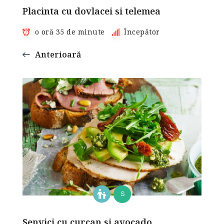
Placinta cu dovlacei si telemea
o oră 35 de minute
Începător
Anterioară
S
Senvici cu curcan si avocado