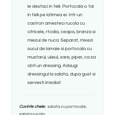
le desfaci in felii. Portocala o tai
in felii pe latimea ei. Intr-un
castron amesteci rucola cu
citricele, rtodia, ceapa, branza si
miezul de nuca. Separat, mixezi
sucul de lamaie si portocala cu
mustarul, uleiul, sare, piper, ca sa
obti un dressing. Adaugi
dressingul la salata, dupa gust si
servesti imediat.
Cuvinte cheie:
salata cu portocale,
salata rucola