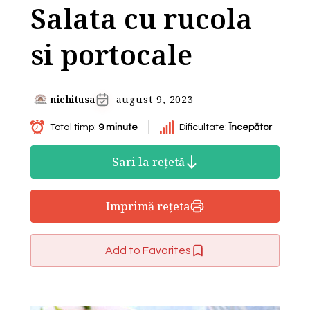
Salata cu rucola
si portocale
nichitusa
august 9, 2023
Total timp:
9 minute
Dificultate:
Începător
Sari la rețetă
Imprimă rețeta
Add to Favorites