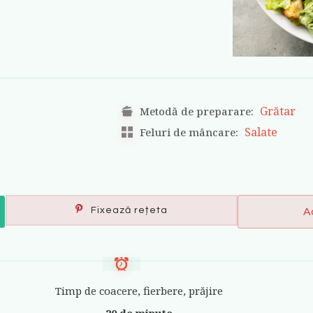
Grătar
Metodă de preparare:
Salate
Feluri de mâncare:
Fixează rețeta
A
Timp de coacere, fierbere, prăjire
20 de minute