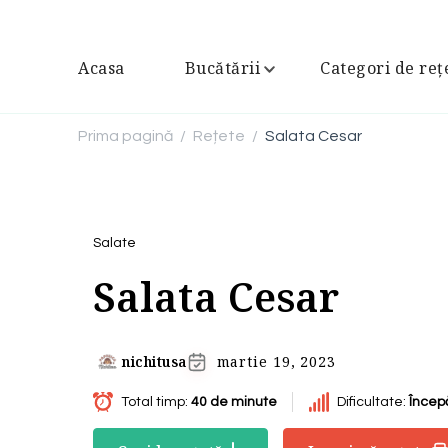
Acasa
Bucătării
Categori de reț
Prima pagină
Rețete
Salata Cesar
/
/
Salate
Salata Cesar
nichitusa
martie 19, 2023
Total timp:
40 de minute
Dificultate:
Încep