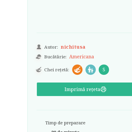
nichitusa
Autor:
Americana
Bucătărie:
S
Chei rețetă:
Imprimă rețeta
Timp de preparare
20 de minute