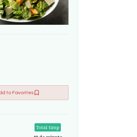
dd to Favorites
Total timp
40 de minute