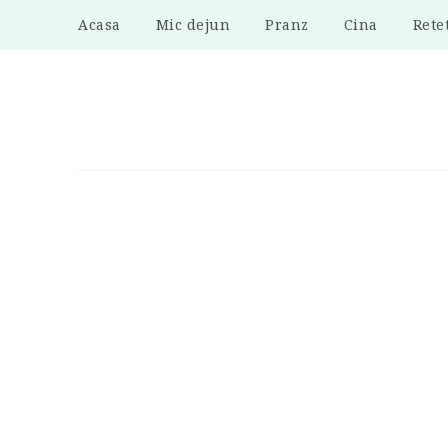
Acasa
Mic dejun
Pranz
Cina
Rete