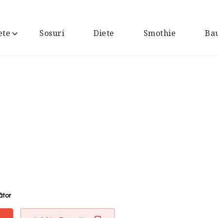
ete
Sosuri
Diete
Smothie
Bau
ător