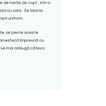
 de hartie de copt , intr-o
za cu sare . Se lasa la
umeni uniform
țe, iar peste aceste
 amestecă împreună cu
ul, se mai adaugă câteva