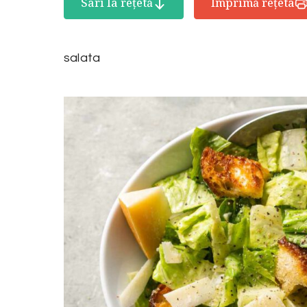
Sari la rețetă
Imprimă rețeta
salata