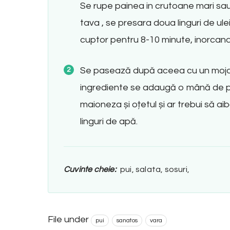
Se rupe painea in crutoane mari sau 
tava , se presara doua linguri de ul
cuptor pentru 8-10 minute, inorcand 
Se pasează după aceea cu un mojar c
ingrediente se adaugă o mână de 
maioneza și oțetul și ar trebui să a
linguri de apă.
Cuvinte cheie:
pui, salata, sosuri,
File under
pui
sanatos
vara