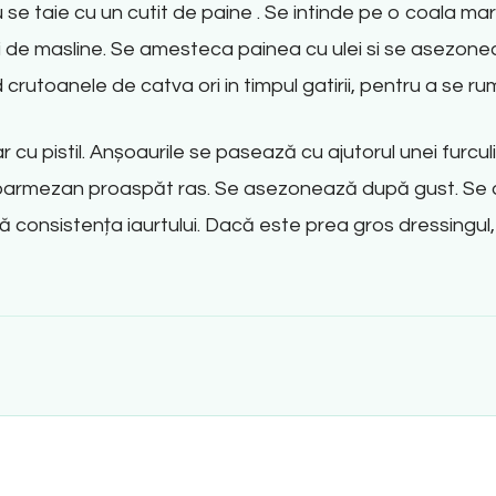
se taie cu un cutit de paine . Se intinde pe o coala mare
ei de masline. Se amesteca painea cu ulei si se asezonea
crutoanele de catva ori in timpul gatirii, pentru a se r
u pistil. Anșoaurile se pasează cu ajutorul unei furculi
parmezan proaspăt ras. Se asezonează după gust. Se
ibă consistența iaurtului. Dacă este prea gros dressing