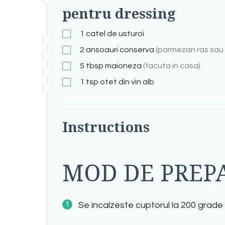
pentru dressing
1
catel de usturoi
2
ansoauri conserva
(parmezan ras sau
5
tbsp
maioneza
(facuta in casa)
1
tsp
otet din vin alb
Instructions
MOD DE PREP
Se incalzeste cuptorul la 200 grade