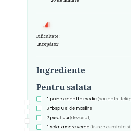
Dificultate:
Începător
Ingrediente
Pentru salata
1
paine ciabatta medie
(sau patru feli
3
tbsp
ulei de masline
2
piept pui
(dezosat)
1
salata mare verde
(frunze curatate si