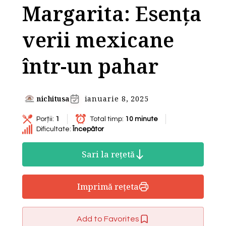
Margarita: Esența
verii mexicane
într-un pahar
nichitusa
ianuarie 8, 2025
Porții:
1
Total timp:
10 minute
Dificultate:
Începător
Sari la rețetă
Imprimă rețeta
Add to Favorites