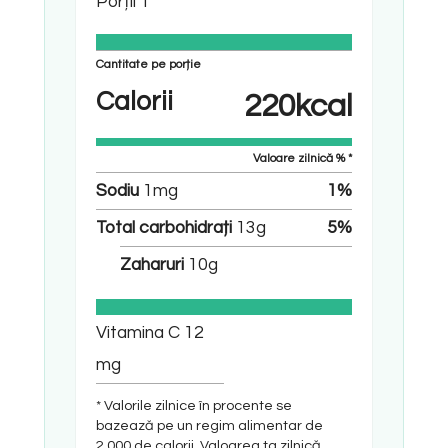
Porții
1
Cantitate pe porție
Calorii
220
kcal
Valoare zilnică % *
Sodiu
1
mg
1
%
Total carbohidrați
13
g
5
%
Zaharuri
10
g
Vitamina C
12
mg
* Valorile zilnice în procente se
bazează pe un regim alimentar de
2.000 de calorii. Valoarea ta zilnică