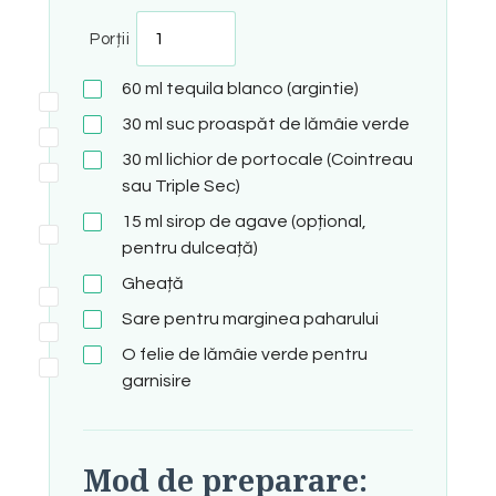
Porții
60
ml
tequila blanco (argintie)
30
ml
suc proaspăt de lămâie verde
30
ml
lichior de portocale (Cointreau
sau Triple Sec)
15
ml
sirop de agave (opțional,
pentru dulceață)
Gheață
Sare pentru marginea paharului
O felie de lămâie verde pentru
garnisire
Mod de preparare: