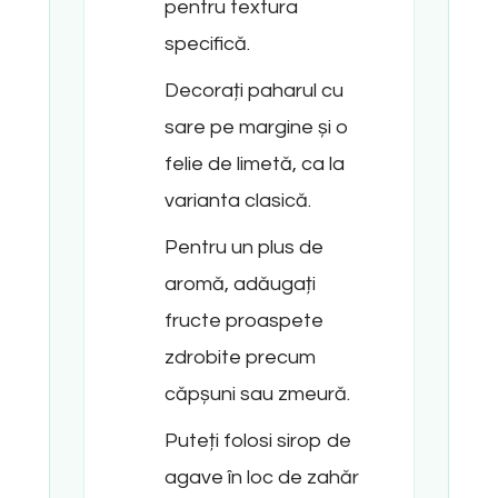
pentru textura
specifică.
Decorați paharul cu
sare pe margine și o
felie de limetă, ca la
varianta clasică.
Pentru un plus de
aromă, adăugați
fructe proaspete
zdrobite precum
căpșuni sau zmeură.
Puteți folosi sirop de
agave în loc de zahăr