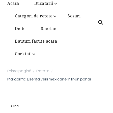
Acasa
Bucătării
Categori de rețete
Sosuri
Diete
Smothie
Bauturi facute acasa
Cocktail
Prima pagină
Rețete
/
/
Margarita: Esența verii mexicane într-un pahar
Cina