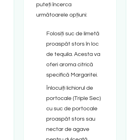
puteți încerca
următoarele opțiuni:
Folosiți suc de limetă
proaspăt stors în loc
de tequila. Acesta va
oferi aroma citrică
specifică Margaritei.
Înlocuiți lichiorul de
portocale (Triple Sec)
cu suc de portocale
proaspăt stors sau
nectar de agave
pentru dulceață.