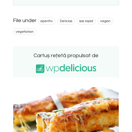
File under
aperitiv
Delicios
sos rapid
vegan
vegetarian
Cartuș rețetă propulsat de