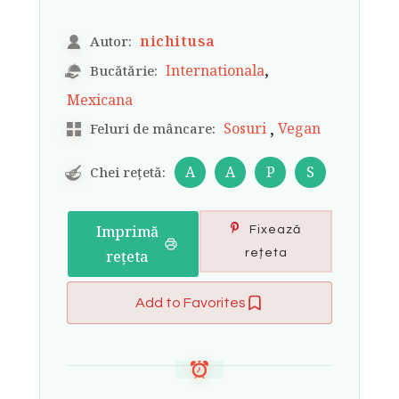
nichitusa
Autor:
,
Internationala
Bucătărie:
Mexicana
,
Sosuri
Vegan
Feluri de mâncare:
A
A
P
S
Chei rețetă:
Imprimă
Fixează
rețeta
rețeta
Add to Favorites