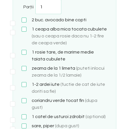
Porții
2
buc.
avocado bine copti
1
ceapa alba mica tocata cubulete
(sau o ceapa rosie daca nu 1-2 fire
de ceapa verde)
1
rosie tare, de marime medie
taiata cubulete
zeama de la 1 limeta
(puteti inlocui
zeama de la 1/2 lamaie)
1-2
ardei iute
(fuctie de cat de iute
doriti sa fie)
coriandru verde tocat fin
(dupa
gust)
1
catel de usturoi zdrobit
(optional)
sare, piper
(dupa gust)