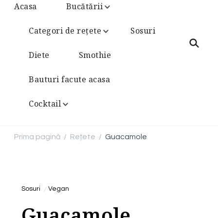
Acasa
Bucătării
Categori de rețete
Sosuri
Diete
Smothie
Bauturi facute acasa
Cocktail
Prima pagină
Rețete
Guacamole
/
/
Sosuri
Vegan
Guacamole