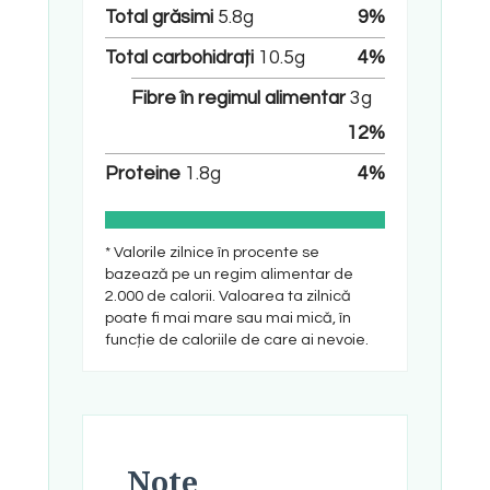
Total grăsimi
5.8
g
9
%
Total carbohidrați
10.5
g
4
%
Fibre în regimul alimentar
3
g
12
%
Proteine
1.8
g
4
%
* Valorile zilnice în procente se
bazează pe un regim alimentar de
2.000 de calorii. Valoarea ta zilnică
poate fi mai mare sau mai mică, în
funcție de caloriile de care ai nevoie.
Note