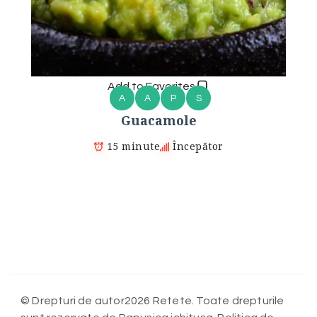
Add to Favorites
A
A
P
S
Guacamole
15 minute
Începător
© Drepturi de autor2026 Retete. Toate drepturile