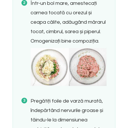
Într-un bol mare, amestecați
carnea tocată cu orezul și
ceapa călite, adăugând mărarul
tocat, cimbrul, sarea și piperul.
Omogenizați bine compoziția.
Pregătiți foile de varză murată,
îndepărtând nervurile groase și
tăindu-le la dimensiunea