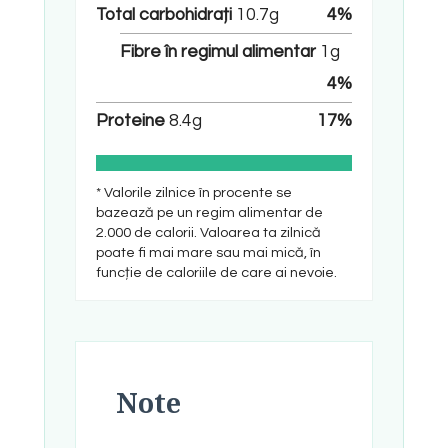
Total carbohidrați
10.7
g
4
%
Fibre în regimul alimentar
1
g
4
%
Proteine
8.4
g
17
%
* Valorile zilnice în procente se
bazează pe un regim alimentar de
2.000 de calorii. Valoarea ta zilnică
poate fi mai mare sau mai mică, în
funcție de caloriile de care ai nevoie.
Note