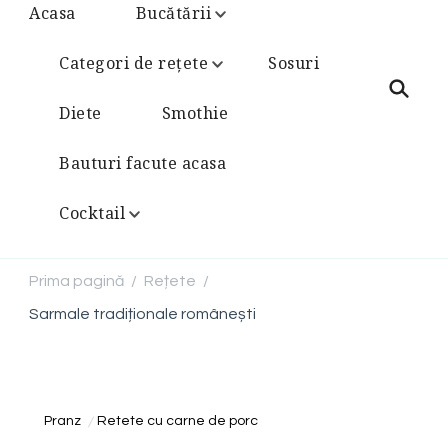
Acasa
Bucătării
Categori de rețete
Sosuri
Diete
Smothie
Bauturi facute acasa
Cocktail
Prima pagină
Rețete
/
/
Sarmale tradiționale românești
Pranz
Retete cu carne de porc