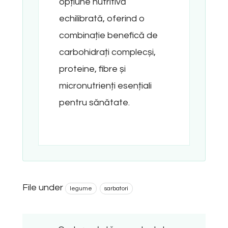
opțiune nutritivă
echilibrată, oferind o
combinație benefică de
carbohidrați complecși,
proteine, fibre și
micronutrienți esențiali
pentru sănătate.
File under
legume
sarbatori