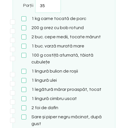
Porții
1
kg
carne tocată de porc
200
g
orez cu bob rotund
2
buc.
cepe medii, tocate mărunt
1
buc.
varză murată mare
100
g
costiță afumată, tăiată
cubulețe
1
lingură
bulion de roșii
1
lingură
ulei
1
legãturã
mărar proaspăt, tocat
1
lingură
cimbru uscat
2
foi de dafin
Sare și piper negru măcinat, după
gust