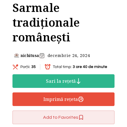
Sarmale
tradiționale
românești
nichitusa
decembrie 24, 2024
Porții:
35
Total timp:
3 ore 40 de minute
Sari la rețetă
Imprimă rețeta
Add to Favorites