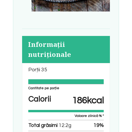
Informații
nutriționale
Porții
35
Cantitate pe porție
Calorii
186
kcal
Valoare zilnică % *
Total grăsimi
12.2
g
19
%