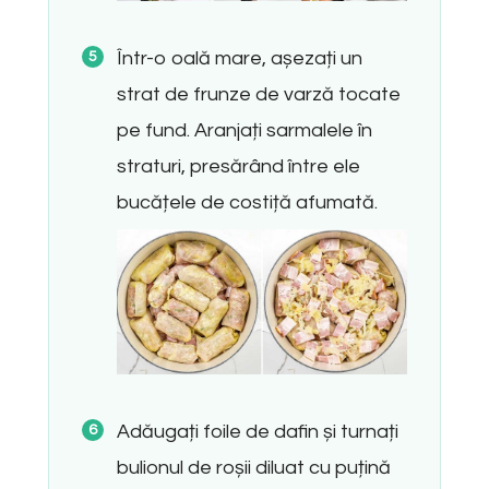
Într-o oală mare, așezați un
strat de frunze de varză tocate
pe fund. Aranjați sarmalele în
straturi, presărând între ele
bucățele de costiță afumată.
Adăugați foile de dafin și turnați
bulionul de roșii diluat cu puțină