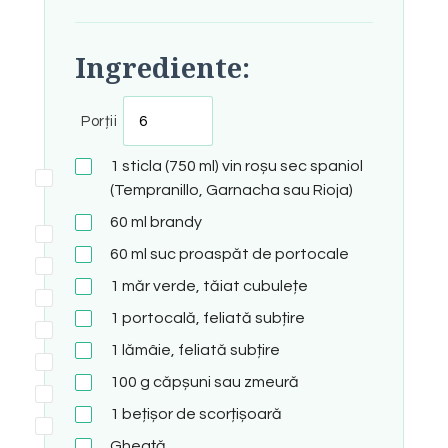
Ingrediente:
Porții
1
sticla
(750 ml) vin roșu sec spaniol
(Tempranillo, Garnacha sau Rioja)
60
ml
brandy
60
ml
suc proaspăt de portocale
1
măr verde, tăiat cubulețe
1
portocală, feliată subțire
1
lămâie, feliată subțire
100
g
căpșuni sau zmeură
1
bețișor de scorțișoară
Gheață