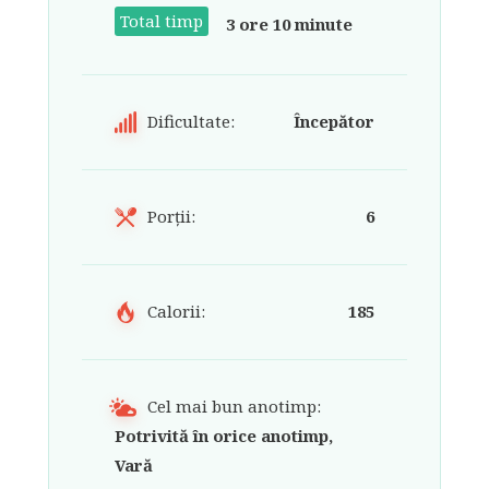
Total timp
3 ore 10 minute
Dificultate:
Începător
Porții:
6
Calorii:
185
Cel mai bun anotimp:
Potrivită în orice anotimp,
Vară