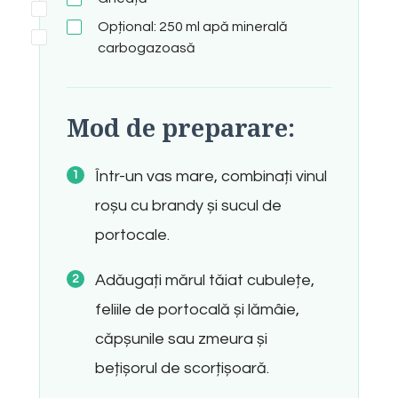
Opțional: 250 ml apă minerală
carbogazoasă
Mod de preparare:
Într-un vas mare, combinați vinul
roșu cu brandy și sucul de
portocale.
Adăugați mărul tăiat cubulețe,
feliile de portocală și lămâie,
căpșunile sau zmeura și
bețișorul de scorțișoară.