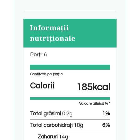
Informații
nutriționale
Porții
6
Cantitate pe porție
Calorii
185
kcal
Valoare zilnică % *
Total grăsimi
0.2
g
1
%
Total carbohidrați
18
g
6
%
Zaharuri
14
g