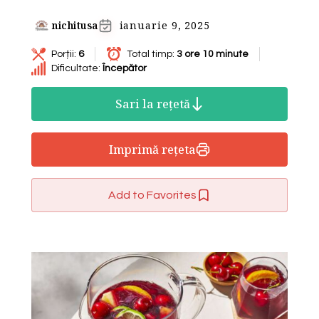
nichitusa
ianuarie 9, 2025
Porții:
6
Total timp:
3 ore 10 minute
Dificultate:
Începător
Sari la rețetă
Imprimă rețeta
Add to Favorites