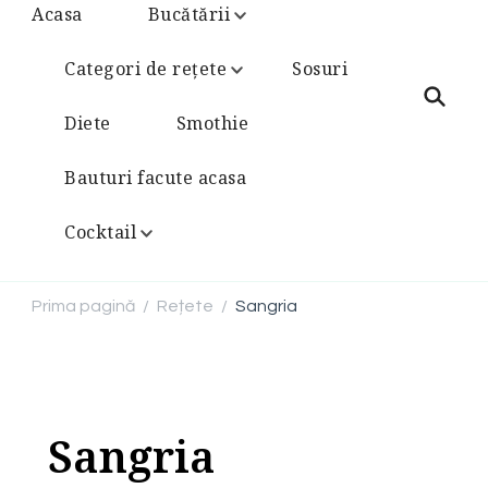
Acasa
Bucătării
Categori de rețete
Sosuri
Diete
Smothie
Bauturi facute acasa
Cocktail
Prima pagină
Rețete
Sangria
/
/
Sangria