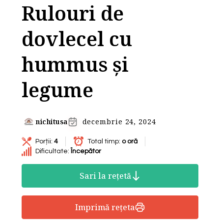
Rulouri de
dovlecel cu
hummus și
legume
nichitusa
decembrie 24, 2024
Porții:
4
Total timp:
o oră
Dificultate:
Începător
Sari la rețetă
Imprimă rețeta