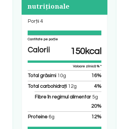
nutriționale
Porții
4
Cantitate pe porție
Calorii
150
kcal
Valoare zilnică % *
Total grăsimi
10
g
16
%
Total carbohidrați
12
g
4
%
Fibre în regimul alimentar
5
g
20
%
Proteine
6
g
12
%