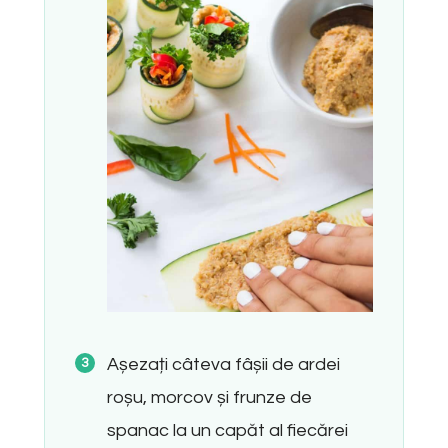
Așezați câteva fâșii de ardei
roșu, morcov și frunze de
spanac la un capăt al fiecărei