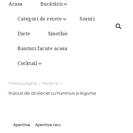
Acasa
Bucătării
Categori de rețete
Sosuri
Diete
Smothie
Bauturi facute acasa
Cocktail
Prima pagină
Rețete
/
/
Rulouri de dovlecel cu hummus și legume
Aperitive
Aperitive reci