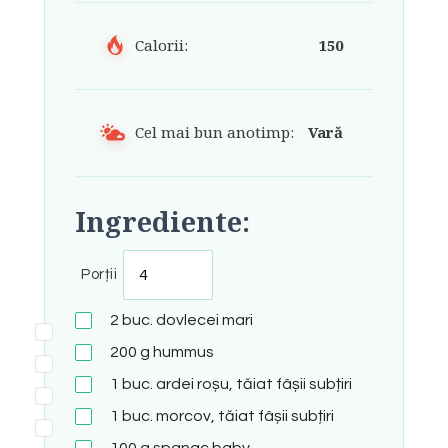
Calorii:
150
Cel mai bun anotimp:
Vară
Ingrediente:
Porții
2
buc.
dovlecei mari
200
g
hummus
1
buc.
ardei roșu, tăiat fâșii subțiri
1
buc.
morcov, tăiat fâșii subțiri
100
g
spanac baby