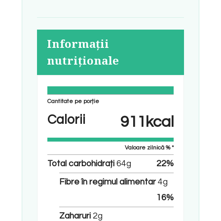
Informații
nutriționale
Cantitate pe porție
Calorii
911
kcal
Valoare zilnică % *
Total carbohidrați
64
g
22
%
Fibre în regimul alimentar
4
g
16
%
Zaharuri
2
g