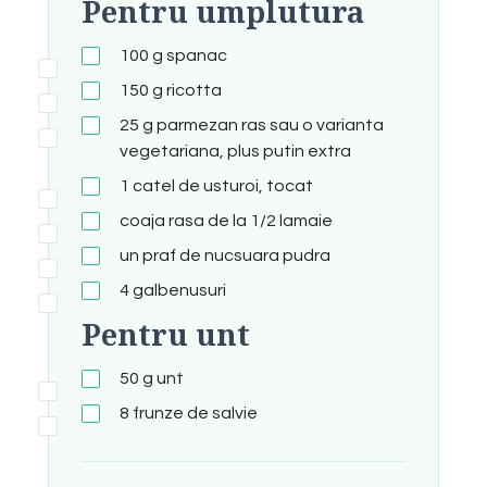
Pentru umplutura
100
g
spanac
150
g
ricotta
25
g
parmezan ras sau o varianta
vegetariana, plus putin extra
1
catel de usturoi, tocat
coaja rasa de la 1/2 lamaie
un praf de nucsuara pudra
4
galbenusuri
Pentru unt
50
g
unt
8
frunze de salvie