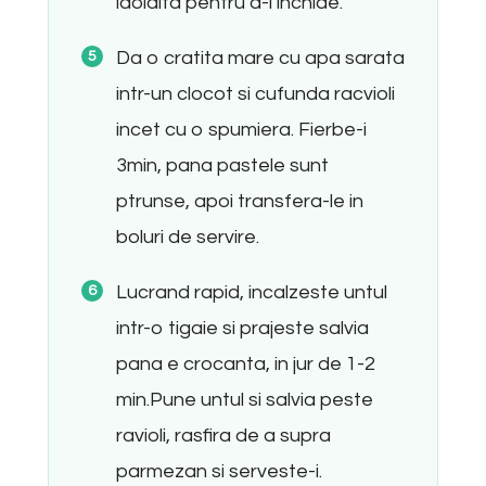
laolalta pentru a-i inchide.
Da o cratita mare cu apa sarata
intr-un clocot si cufunda racvioli
incet cu o spumiera. Fierbe-i
3min, pana pastele sunt
ptrunse, apoi transfera-le in
boluri de servire.
Lucrand rapid, incalzeste untul
intr-o tigaie si prajeste salvia
pana e crocanta, in jur de 1-2
min.Pune untul si salvia peste
ravioli, rasfira de a supra
parmezan si serveste-i.