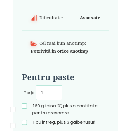
Dificultate:
Avansate
Cel mai bun anotimp:
Potrivită în orice anotimp
Pentru paste
Porții
160
g
faina '0", plus o cantitate
pentru presarare
1
ou intreg, plus 3 galbenusuri