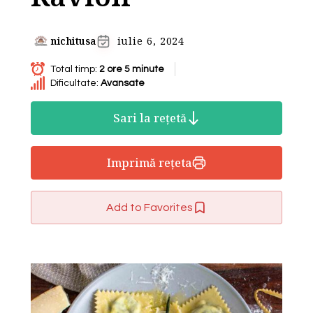
nichitusa
iulie 6, 2024
Total timp:
2 ore 5 minute
Dificultate:
Avansate
Sari la rețetă
Imprimă rețeta
Add to Favorites