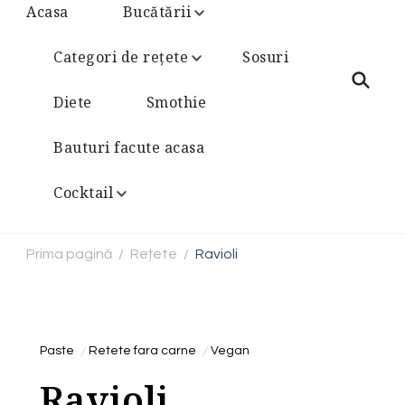
Acasa
Bucătării
Categori de rețete
Sosuri
Diete
Smothie
Bauturi facute acasa
Cocktail
Prima pagină
Rețete
Ravioli
/
/
Paste
Retete fara carne
Vegan
Ravioli