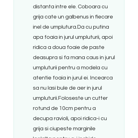
distanta intre ele. Coboara cu
grija cate un galbenus in fiecare
inel de umplutura.Da cu putina
apa foaia in jurul umpluturii, apoi
ridica a doua foaie de paste
deasupra si fa mana caus in jurul
umpluturii pentru a modela cu
atentie foaia in jurul ei. Incearca
sa nu lasi bule de aer in jurul
umpluturii.Foloseste un cutter
rotund de 10cm pentru a
decupa ravioli, apoi ridica-i cu
grija si ciupeste marginile