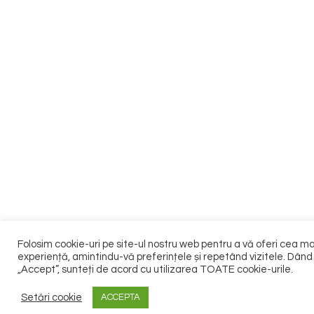
Folosim cookie-uri pe site-ul nostru web pentru a vă oferi cea m
experiență, amintindu-vă preferințele și repetând vizitele. Dând 
„Accept”, sunteți de acord cu utilizarea TOATE cookie-urile.
Setări cookie
ACCEPTA