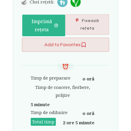
Chei rețetă:
Imprimă
Fixează
rețeta
rețeta
Add to Favorites
Timp de preparare
o oră
Timp de coacere, fierbere,
prăjire
5 minute
Timp de odihnire
o oră
Total timp
2 ore 5 minute