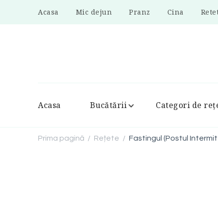
Acasa
Mic dejun
Pranz
Cina
Rete
Acasa
Bucătării
Categori de reț
Prima pagină
Rețete
Fastingul (Postul Intermi
/
/