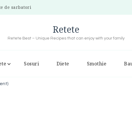
te de sarbatori
Retete
Retete Best – Unique Recipes that can enjoy with your family
ete
Sosuri
Diete
Smothie
Bau
tent)