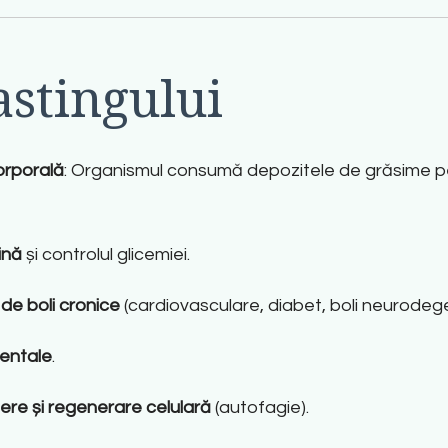
astingului
orporală
: Organismul consumă depozitele de grăsime pe
ină
și controlul glicemiei
.
 de boli cronice
(cardiovasculare, diabet, boli neurodeg
mentale
.
ere și regenerare celulară
(autofagie)
.