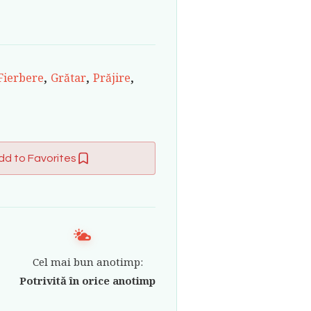
,
,
,
Fierbere
Grătar
Prăjire
dd to Favorites
Cel mai bun anotimp:
Potrivită în orice anotimp