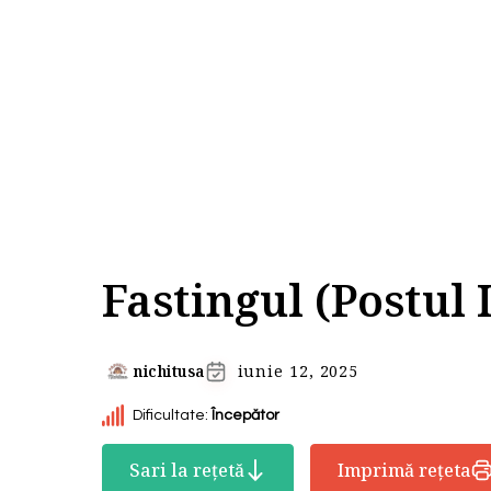
Fastingul (Postul 
nichitusa
iunie 12, 2025
Dificultate:
Începător
Sari la rețetă
Imprimă rețeta