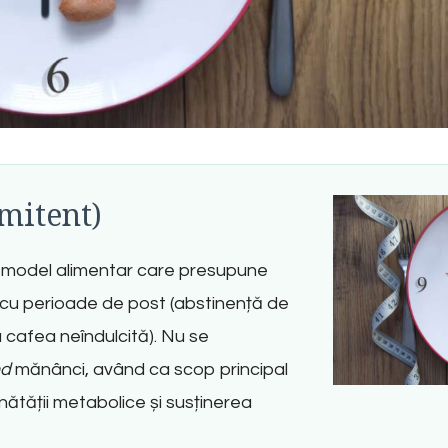
rmitent)
 model alimentar care presupune
 cu perioade de post (abstinență de
u cafea neîndulcită). Nu se
nd
mănânci, având ca scop principal
ătății metabolice și susținerea