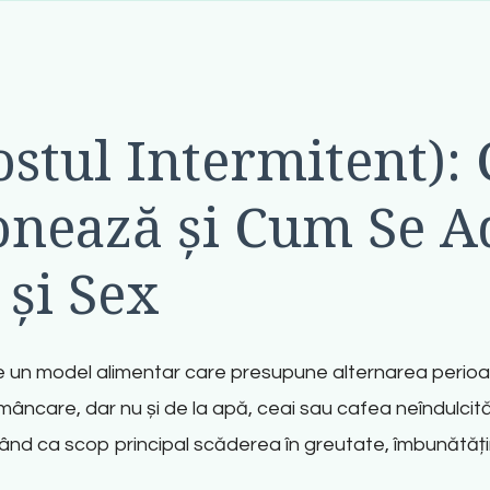
ostul Intermitent): 
nează și Cum Se A
și Sex
 un model alimentar care presupune alternarea perioa
mâncare, dar nu și de la apă, ceai sau cafea neîndulcită
nd ca scop principal scăderea în greutate, îmbunătățir