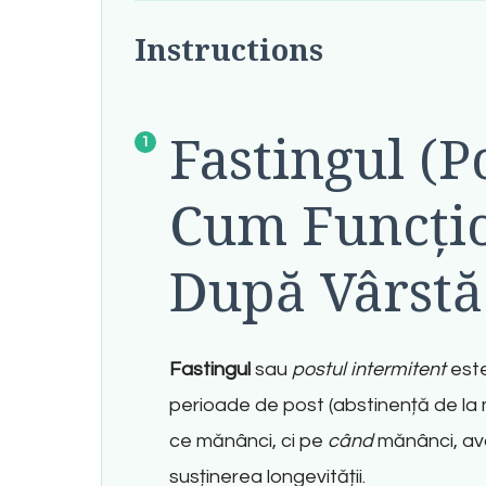
Instructions
Fastingul (P
Cum Funcțio
După Vârstă 
Fastingul
sau
postul intermitent
este
perioade de post (abstinență de la 
ce mănânci, ci pe
când
mănânci, avâ
susținerea longevității.