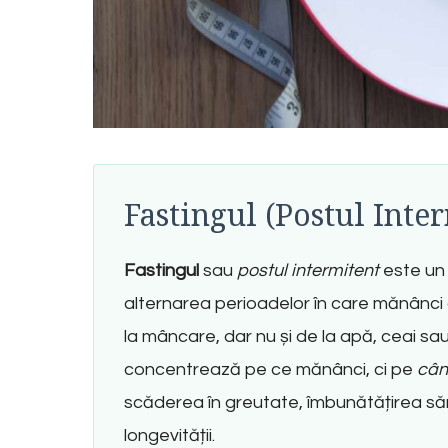
Fastingul (Postul Inte
Fastingul
sau
postul intermitent
este un
alternarea perioadelor în care mănânci
la mâncare, dar nu și de la apă, ceai sa
concentrează pe ce mănânci, ci pe
câ
scăderea în greutate, îmbunătățirea săn
longevității.