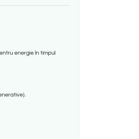
ntru energie în timpul
enerative)
.