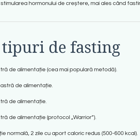
 stimularea hormonului de creștere, mai ales când fastin
 tipuri de fasting
astră de alimentație (cea mai populară metodă)
.
eastră de alimentație
.
stră de alimentație
.
tră de alimentație (protocol „Warrior”)
.
ie normală, 2 zile cu aport caloric redus (500-600 kcal)
.