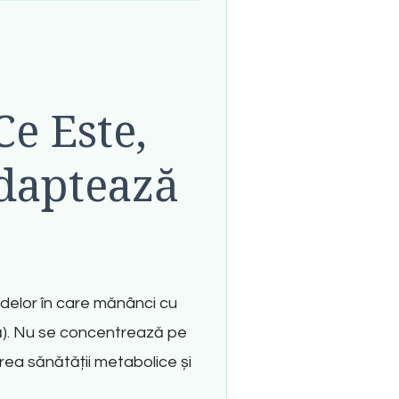
Ce Este,
daptează
delor în care mănânci cu
)
.
Nu se concentrează pe
ea sănătății metabolice și