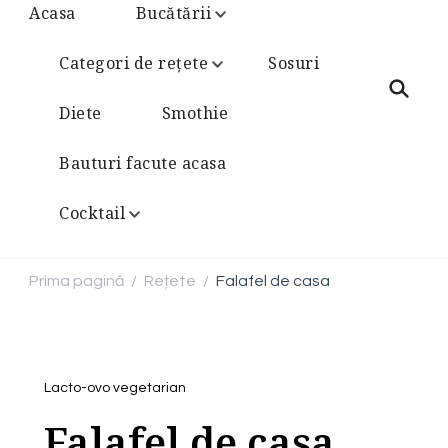
Acasa
Bucătării
Categori de rețete
Sosuri
Diete
Smothie
Bauturi facute acasa
Cocktail
Prima pagină
Rețete
Falafel de casa
/
/
Lacto-ovo vegetarian
Falafel de casa