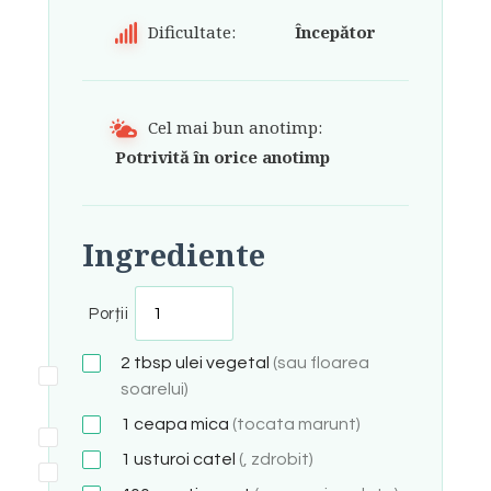
Dificultate:
Începător
Cel mai bun anotimp:
Potrivită în orice anotimp
Ingrediente
Porții
2
tbsp
ulei vegetal
(sau floarea
soarelui)
1
ceapa mica
(tocata marunt)
1
usturoi catel
(, zdrobit)