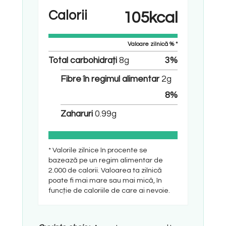
Calorii
105
kcal
Valoare zilnică % *
Total carbohidrați
8
g
3
%
Fibre în regimul alimentar
2
g
8
%
Zaharuri
0.99
g
* Valorile zilnice în procente se
bazează pe un regim alimentar de
2.000 de calorii. Valoarea ta zilnică
poate fi mai mare sau mai mică, în
funcție de caloriile de care ai nevoie.