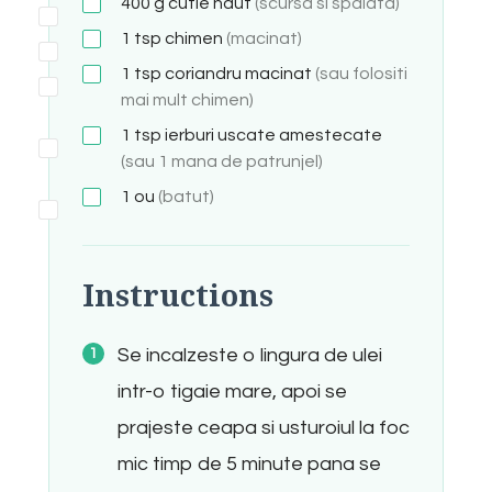
400
g
cutie naut
(scursa si spalata)
1
tsp
chimen
(macinat)
1
tsp
coriandru macinat
(sau folositi
mai mult chimen)
1
tsp
ierburi uscate amestecate
(sau 1 mana de patrunjel)
1
ou
(batut)
Instructions
Se incalzeste o lingura de ulei
intr-o tigaie mare, apoi se
prajeste ceapa si usturoiul la foc
mic timp de 5 minute pana se