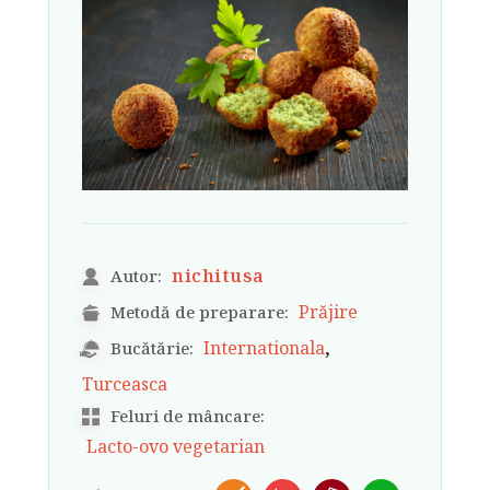
nichitusa
Autor:
Prăjire
Metodă de preparare:
,
Internationala
Bucătărie:
Turceasca
Feluri de mâncare:
Lacto-ovo vegetarian