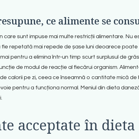
presupune, ce alimente se con
 în care sunt impuse mai multe restricții alimentare. N
să fie repetată mai repede de șase luni deoarece poate 
ocmai pentru a elimina într-un timp scurt surplusul de gră
funcție de modul de reacție al fiecărui organism. Alimen
de calorii pe zi, ceea ce înseamnă o cantitate mică de 
voie pentru a funcționa normal. Meniul din dieta daneză
.
te acceptate în dieta