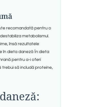
sumă
u este recomandată pentru o
destabiliza metabolismul.
sime, însă rezultatele
te în dieta daneză În dieta
hrană pentru a-i oferi
 trebui să includă proteine,
 daneză: