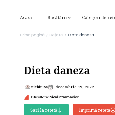
Acasa
Bucătării
Categori de reț
Prima pagină
Rețete
Dieta daneza
/
/
Dieta daneza
nichitusa
decembrie 19, 2022
Dificultate:
Nivel intermediar
Sari la rețetă
Imprimă rețeta