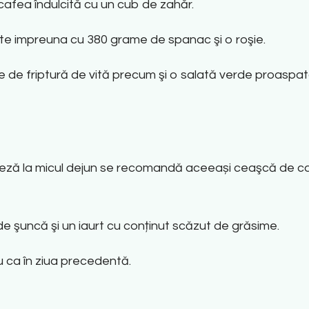
afea îndulcită cu un cub de zahăr.
e impreuna cu 380 grame de spanac şi o roşie.
 de friptură de vită precum şi o salată verde proaspata
eză la micul dejun se recomandă aceeași ceaşcă de caf
e şuncă şi un iaurt cu conținut scăzut de grăsime.
u ca în ziua precedentă.