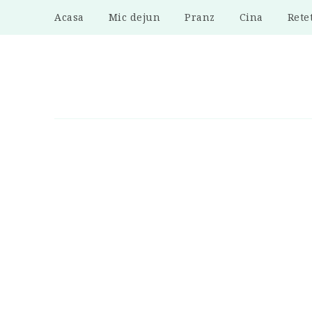
Acasa
Mic dejun
Pranz
Cina
Rete