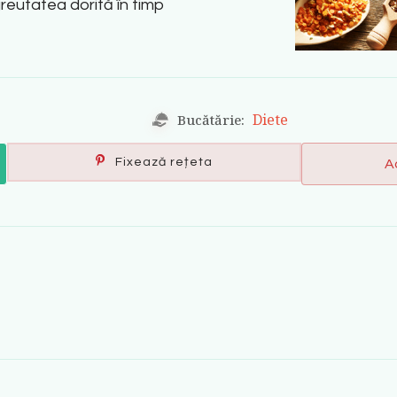
greutatea dorită în timp
Diete
Bucătărie:
Fixează rețeta
A