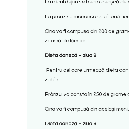
La micul dejun se bea o ceaşcă de c
La pranz se mananca două ouă fiert
Cina va fi compusa din 200 de grame
zeamă de lămâie.
Dieta daneză – ziua 2
Pentru cei care urmează dieta dan
zahăr.
Prânzul va consta în 250 de grame d
Cina va fi compusă din acelaşi meni
Dieta daneză – ziua 3