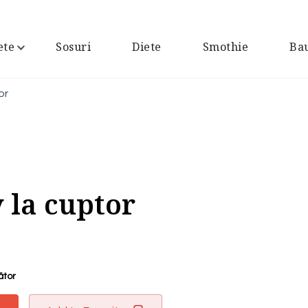
ete
Sosuri
Diete
Smothie
Bau
or
y la cuptor
ător