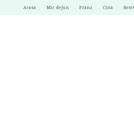
Acasa
Mic dejun
Pranz
Cina
Rete