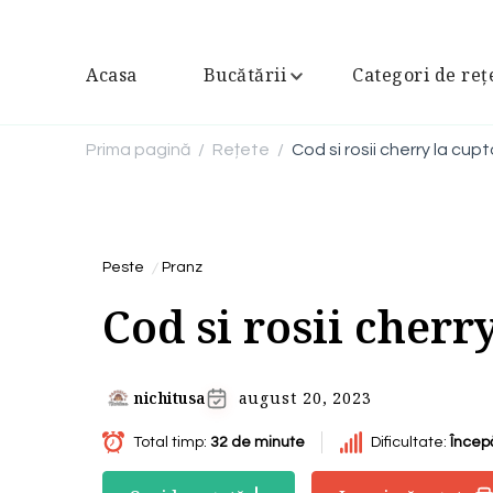
Acasa
Bucătării
Categori de reț
Prima pagină
Rețete
Cod si rosii cherry la cupt
/
/
Peste
Pranz
Cod si rosii cherr
nichitusa
august 20, 2023
Total timp:
32 de minute
Dificultate:
Încep