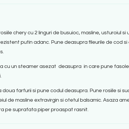
iile chery cu 2 linguri de busuioc, masline, usturoiul si 
istent putin adanc. Pune deasupra fileurile de cod si 
s.
cratita cu un steamer asezat deasupra in care pune fasol
.
doua farfurii si pune codul deasupra. Pune rosiile si sucur
iul de masline extravirgin si otetul balsamic. Asaza am
fira pe suprafata piper proaspat rasnit.