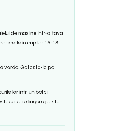
uleiul de masline intr-o tava
coace-le in cuptor 15-18
ea verde. Gateste-le pe
ile lor intr-un bol si
estecul cu o lingura peste