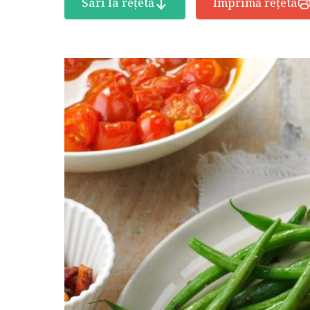
Sari la rețetă
Imprimă rețeta