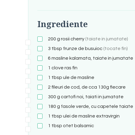
Ingrediente
200
g
rosii cherry
(taiate in jumatate)
3
tbsp
frunze de busuioc
(tocate fin)
6
masline kalamata, taiate in jumatate
1
clove
ras fin
1
tbsp
ule de masline
2
fileuri de cod, de cca 130g fiecare
300
g
cartofi noi, taiati in jumatate
180
g
fasole verde, cu capetele taiate
1
tbsp
ulei de masline extravirgin
1
tbsp
otet balsamic