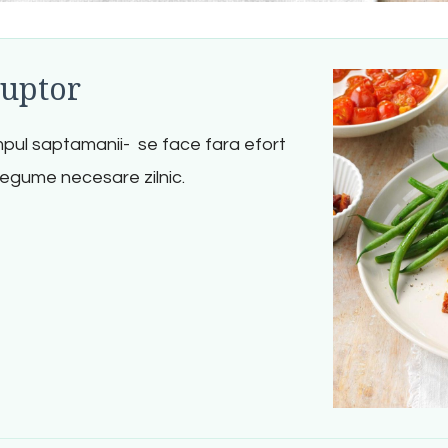
cuptor
timpul saptamanii- se face fara efort
 legume necesare zilnic.