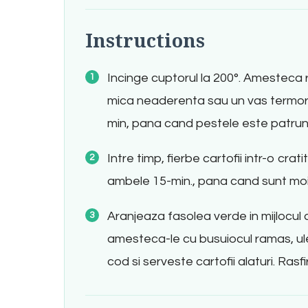
Instructions
Incinge cuptorul la 200°. Amesteca ros
mica neaderenta sau un vas termorez
min, pana cand pestele este patrun
Intre timp, fierbe cartofii intr-o 
ambele 15-min., pana cand sunt moi
Aranjeaza fasolea verde in mijlocul a 
amesteca-le cu busuiocul ramas, ule
cod si serveste cartofii alaturi. Ras