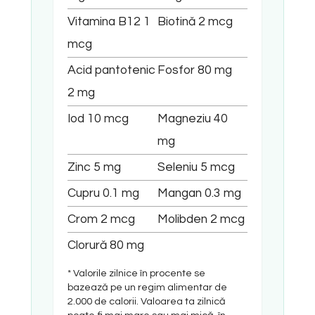
Vitamina B12
1
Biotină
2
mcg
mcg
Acid pantotenic
Fosfor
80
mg
2
mg
Iod
10
mcg
Magneziu
40
mg
Zinc
5
mg
Seleniu
5
mcg
Cupru
0.1
mg
Mangan
0.3
mg
Crom
2
mcg
Molibden
2
mcg
Clorură
80
mg
* Valorile zilnice în procente se
bazează pe un regim alimentar de
2.000 de calorii. Valoarea ta zilnică