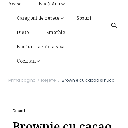
Acasa
Bucătării
Categori de rețete
Sosuri
Diete
Smothie
Bauturi facute acasa
Cocktail
Prima pagină
Rețete
Brownie cu cacao si nuca
/
/
Desert
Brownie cu cacao