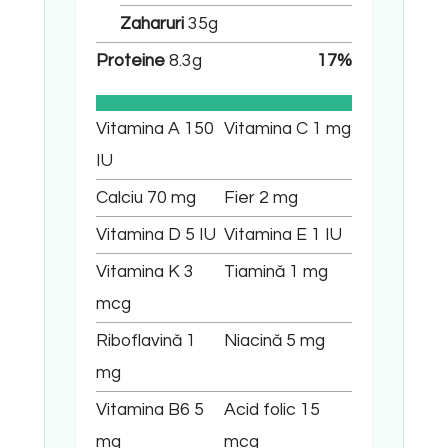
Zaharuri
35
g
Proteine
8.3
g
17
%
Vitamina A
150
Vitamina C
1
mg
IU
Calciu
70
mg
Fier
2
mg
Vitamina D
5
IU
Vitamina E
1
IU
Vitamina K
3
Tiamină
1
mg
mcg
Riboflavină
1
Niacină
5
mg
mg
Vitamina B6
5
Acid folic
15
mg
mcg