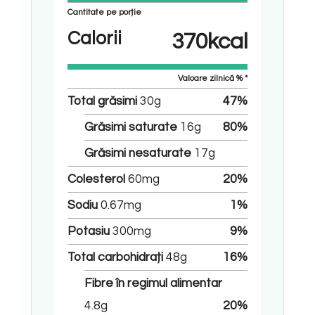
Cantitate pe porție
Calorii
370
kcal
Valoare zilnică % *
Total grăsimi
30
g
47
%
Grăsimi saturate
16
g
80
%
Grăsimi nesaturate
17
g
Colesterol
60
mg
20
%
Sodiu
0.67
mg
1
%
Potasiu
300
mg
9
%
Total carbohidrați
48
g
16
%
Fibre în regimul alimentar
4.8
g
20
%