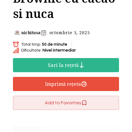
si nuca
nichitusa
octombrie 5, 2025
Total timp:
50 de minute
Dificultate:
Nivel intermediar
Sari la rețetă
Imprimă rețeta
Add to Favorites