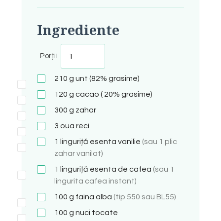
Ingrediente
Porții
210
g
unt (82% grasime)
120
g
cacao ( 20% grasime)
300
g
zahar
3
oua reci
1
linguriță
esenta vanilie
(sau 1 plic
zahar vanilat)
1
linguriță
esenta de cafea
(sau 1
lingurita cafea instant)
100
g
faina alba
(tip 550 sau BL55)
100
g
nuci tocate