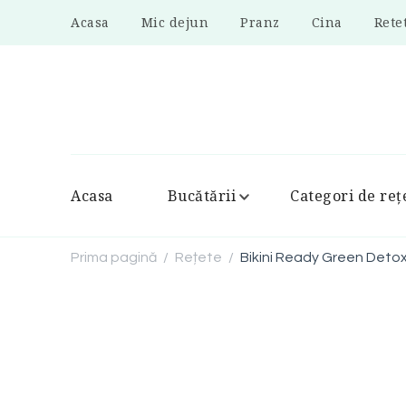
Acasa
Mic dejun
Pranz
Cina
Rete
Acasa
Bucătării
Categori de reț
Prima pagină
Rețete
Bikini Ready Green Deto
/
/