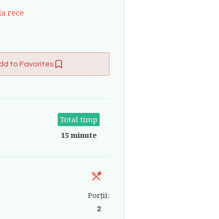
la rece
dd to Favorites
Total timp
15 minute
Porții:
2