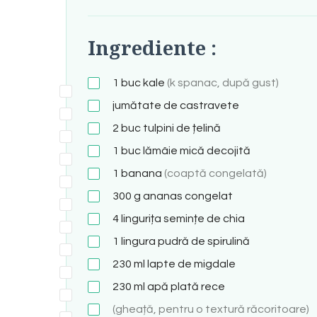
Ingrediente :
1
buc
kale
(k spanac, după gust)
jumătate de castravete
2
buc
tulpini de țelină
1
buc
lămâie mică decojită
1
banana
(coaptă congelată)
300
g
ananas congelat
4
lingurița
semințe de chia
1
lingura
pudră de spirulină
230
ml
lapte de migdale
230
ml
apă plată rece
(gheață, pentru o textură răcoritoare)