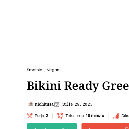
Smothie
Vegan
Bikini Ready Gre
nichitusa
iulie 28, 2025
Porții:
2
Total timp:
15 minute
Difi