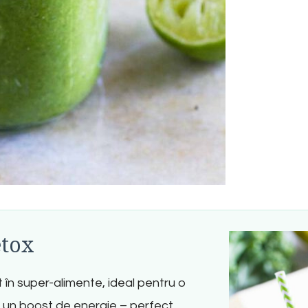
etox
în super-alimente, ideal pentru o
și un boost de energie – perfect