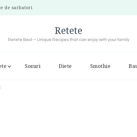
te de sarbatori
Retete
Retete Best – Unique Recipes that can enjoy with your family
ete
Sosuri
Diete
Smothie
Bau
x