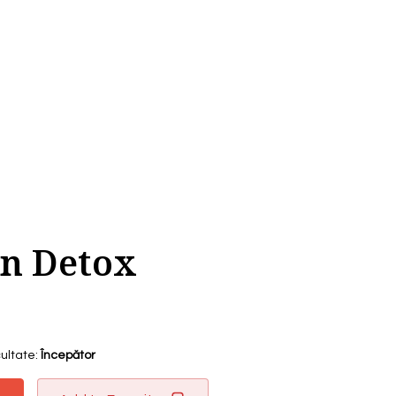
en Detox
cultate:
Începător