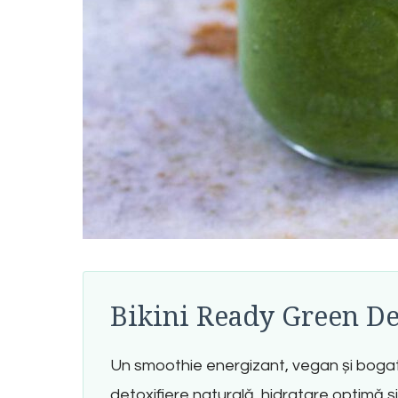
Bikini Ready Green D
Un smoothie energizant, vegan și bogat 
detoxifiere naturală, hidratare optimă 