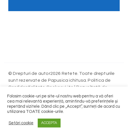
© Drepturi de autor2026 Retete. Toate drepturile
sunt rezervate de Papusica ichitusa. Politica de
Confidențialitate
Cookery Lite | Dezvoltată de
Blossom Themes
WordPress
. Propulsată de
.
Folosim cookie-uri pe site-ul nostru web pentru a vă oferi
Politica de Confidențialitate
cea mai relevantă experiență, amintindu-vă preferințele și
repetând vizitele. Dând clic pe „Accept”, sunteți de acord cu
utilizarea TOATE cookie-urile.
Contact
Terms
Setări cookie
ACCEPTA