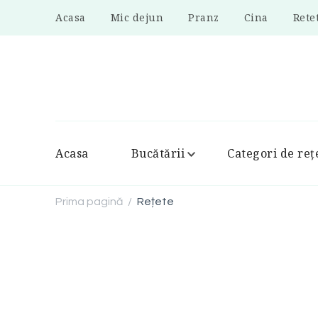
Acasa
Mic dejun
Pranz
Cina
Rete
Acasa
Bucătării
Categori de reț
Prima pagină
Rețete
/