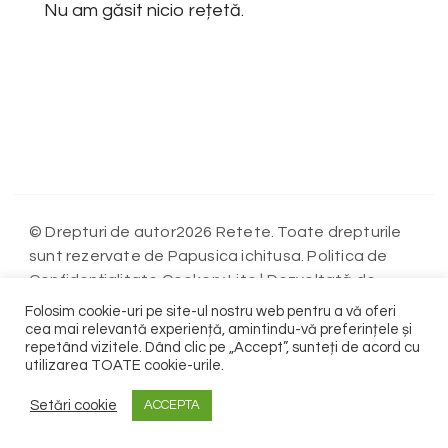
Nu am găsit nicio rețetă.
© Drepturi de autor2026 Retete. Toate drepturile
sunt rezervate de Papusica ichitusa. Politica de
Confidențialitate
Cookery Lite | Dezvoltată de
Blossom Themes
WordPress
. Propulsată de
.
Folosim cookie-uri pe site-ul nostru web pentru a vă oferi
Politica de Confidențialitate
cea mai relevantă experiență, amintindu-vă preferințele și
repetând vizitele. Dând clic pe „Accept”, sunteți de acord cu
utilizarea TOATE cookie-urile.
Contact
Terms
Setări cookie
ACCEPTA
WP2Social Auto Publish
Powered By :
XYZScripts.com